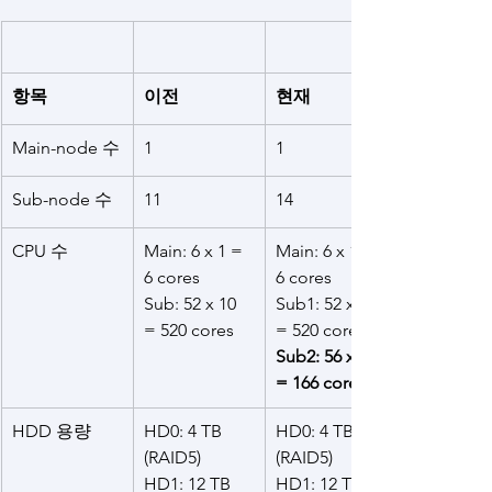
항목
이전
현재
Main-node 수
1
1
Sub-node 수
11
14
CPU 수
Main: 6 x 1 = 
Main: 6 x 1 = 
6 cores
6 cores
Sub: 52 x 10 
Sub1: 52 x 10 
= 520 cores
= 520 cores
Sub2: 56 x 3 
= 166 cores
HDD 용량
HD0: 4 TB 
HD0: 4 TB 
(RAID5)
(RAID5)
HD1: 12 TB 
HD1: 12 TB 